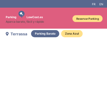
FR
EN
Parking
LowCost.es
Reservar Parking
Aparca barato, fácil y rápido
Terrassa
Parking Barato
Zona Azul