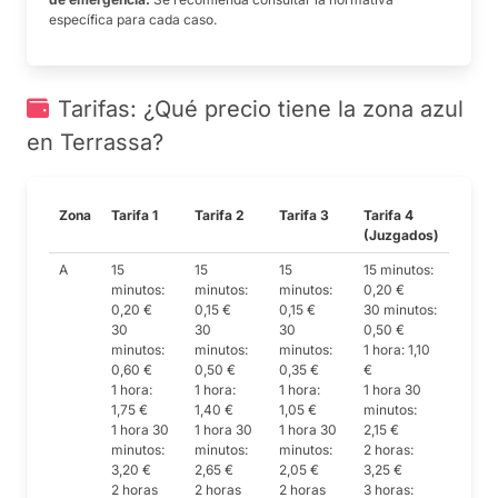
específica para cada caso.
Tarifas: ¿Qué precio tiene la zona azul
en Terrassa?
Zona
Tarifa 1
Tarifa 2
Tarifa 3
Tarifa 4
(Juzgados)
A
15
15
15
15 minutos:
minutos:
minutos:
minutos:
0,20 €
0,20 €
0,15 €
0,15 €
30 minutos:
30
30
30
0,50 €
minutos:
minutos:
minutos:
1 hora: 1,10
0,60 €
0,50 €
0,35 €
€
1 hora:
1 hora:
1 hora:
1 hora 30
1,75 €
1,40 €
1,05 €
minutos:
1 hora 30
1 hora 30
1 hora 30
2,15 €
minutos:
minutos:
minutos:
2 horas:
3,20 €
2,65 €
2,05 €
3,25 €
2 horas
2 horas
2 horas
3 horas: