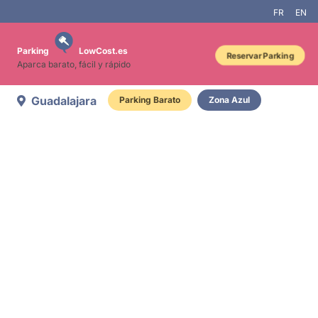
FR
EN
Parking
LowCost.es
Reservar Parking
Aparca barato, fácil y rápido
Guadalajara
Parking Barato
Zona Azul