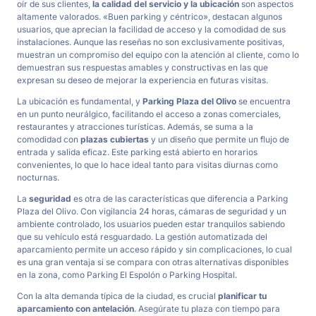
oír de sus clientes,
la calidad del servicio y la ubicación
son aspectos
altamente valorados. «Buen parking y céntrico», destacan algunos
usuarios, que aprecian la facilidad de acceso y la comodidad de sus
instalaciones. Aunque las reseñas no son exclusivamente positivas,
muestran un compromiso del equipo con la atención al cliente, como lo
demuestran sus respuestas amables y constructivas en las que
expresan su deseo de mejorar la experiencia en futuras visitas.
La ubicación es fundamental, y
Parking Plaza del Olivo
se encuentra
en un punto neurálgico, facilitando el acceso a zonas comerciales,
restaurantes y atracciones turísticas. Además, se suma a la
comodidad con
plazas cubiertas
y un diseño que permite un flujo de
entrada y salida eficaz. Este parking está abierto en horarios
convenientes, lo que lo hace ideal tanto para visitas diurnas como
nocturnas.
La
seguridad
es otra de las características que diferencia a Parking
Plaza del Olivo. Con vigilancia 24 horas, cámaras de seguridad y un
ambiente controlado, los usuarios pueden estar tranquilos sabiendo
que su vehículo está resguardado. La gestión automatizada del
aparcamiento permite un acceso rápido y sin complicaciones, lo cual
es una gran ventaja si se compara con otras alternativas disponibles
en la zona, como Parking El Espolón o Parking Hospital.
Con la alta demanda típica de la ciudad, es crucial
planificar tu
aparcamiento con antelación
. Asegúrate tu plaza con tiempo para