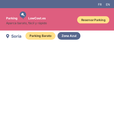
FR
EN
Parking
LowCost.es
Reservar Parking
Aparca barato, fácil y rápido
Soria
Parking Barato
Zona Azul