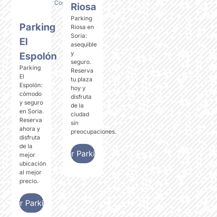
Cost
Riosa
Parking
Parking
Riosa en
Soria:
El
asequible
y
Espolón
seguro.
Parking
Reserva
El
tu plaza
Espolón:
hoy y
cómodo
disfruta
y seguro
de la
en Soria.
ciudad
Reserva
sin
ahora y
preocupaciones.
disfruta
de la
Ver Parking
mejor
ubicación
al mejor
precio.
Ver Parking